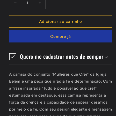
Diminuir
Aumentar
a
a
quantidade
quantidade
de
de
Adicionar ao carrinho
Mulheres
Mulheres
que
que
Compre já
Crer
Crer
-
-
Igreja
Igreja
Belém
Belém
Quero me cadastrar antes de compar
A camisa do conjunto "Mulheres que Crer" da Igreja
Belém é uma peça que irradia fé e determinação. Com
a frase inspirada "Tudo é possível ao que crê!"
estampada em destaque, essa camisa representa a
força da crença e a capacidade de superar desafios
por meio da fé. Com seu design elegante e mensagem