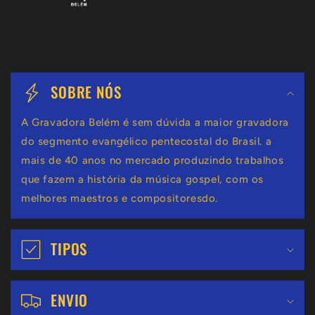
C
o
SOBRE NÓS
n
A Gravadora Belém é sem dúvida a maior gravadora
t
do segmento evangélico pentecostal do Brasil. a
e
mais de 40 anos no mercado produzindo trabalhos
ú
que fazem a história da música gospel, com os
melhores maestros e compositoresdo.
d
o
TIPOS
r
e
ENVIO
c