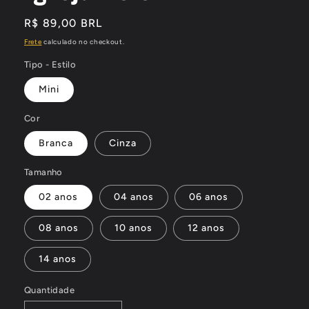
Preço
R$ 89,00 BRL
normal
Frete
calculado no checkout.
Tipo - Estilo
Mini
Cor
Branca
Cinza
Tamanho
02 anos
04 anos
06 anos
08 anos
10 anos
12 anos
14 anos
Quantidade