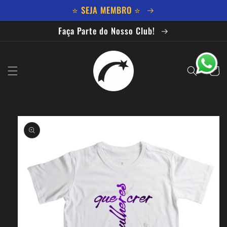
Pular
⭐ SEJA MEMBRO ⭐
para o
conteúdo
Faça Parte do Nosso Club!
Carrinh
Pular para
as
informações
do produto