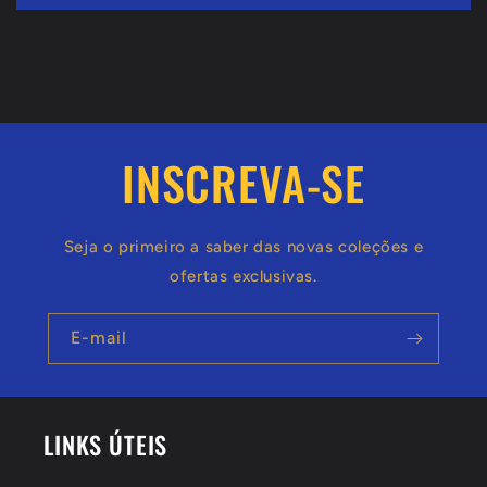
o
l
h
í
v
INSCREVA-SE
e
l
Seja o primeiro a saber das novas coleções e
ofertas exclusivas.
E-mail
LINKS ÚTEIS